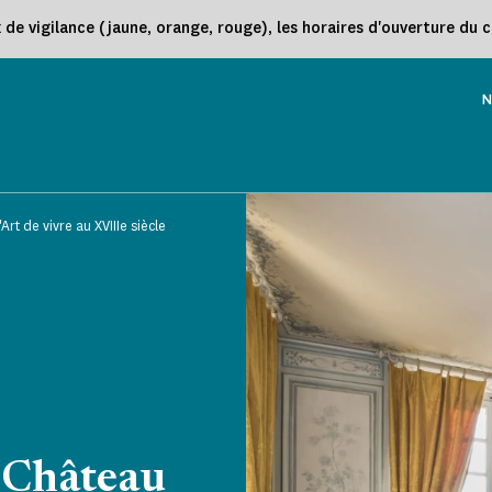
e vigilance (jaune, orange, rouge), les horaires d'ouverture du 
N
rt de vivre au XVIIIe siècle
e Château