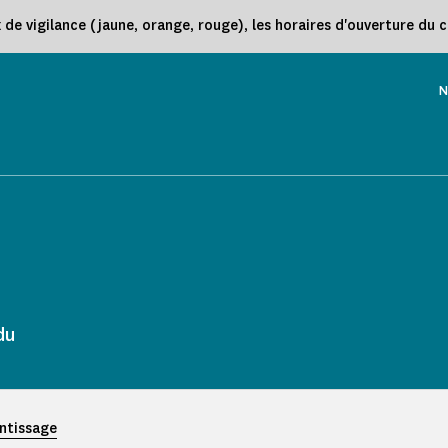
e vigilance (jaune, orange, rouge), les horaires d'ouverture du 
N
du
entissage