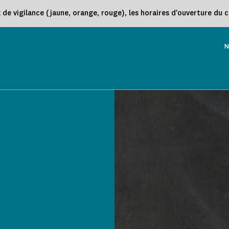
e vigilance (jaune, orange, rouge), les horaires d'ouverture du 
N