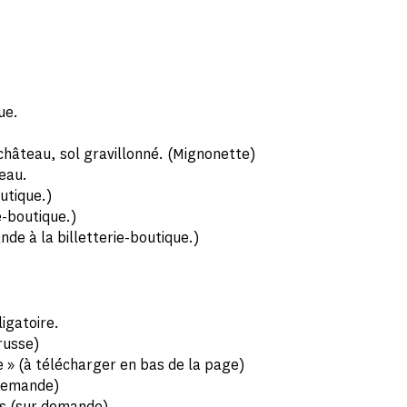
ue.
 château, sol gravillonné. (Mignonette)
teau.
utique.)
e-boutique.)
de à la billetterie-boutique.)
ligatoire.
russe)
re » (à télécharger en bas de la page)
 demande)
es (sur demande)