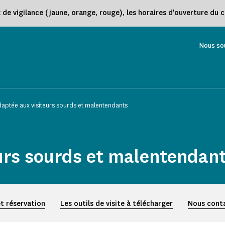
e vigilance (jaune, orange, rouge), les horaires d'ouverture du 
Nous so
daptée aux visiteurs sourds et malentendants
eurs sourds et malentendan
t réservation
Les outils de visite à télécharger
Nous cont