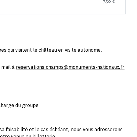
7,50 €
pes qui visitent le château en visite autonome.
 mail à
reservations.champs@monuments-nationaux.fr
charge du groupe
a faisabilité et le cas échéant, nous vous adresserons
otre venue en billetterie.