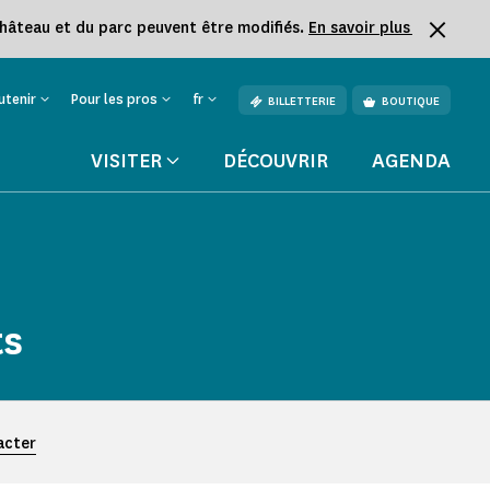
château et du parc peuvent être modifiés.
En savoir plus
utenir
Pour les pros
fr
BILLETTERIE
BOUTIQUE
VISITER
DÉCOUVRIR
AGENDA
ts
acter