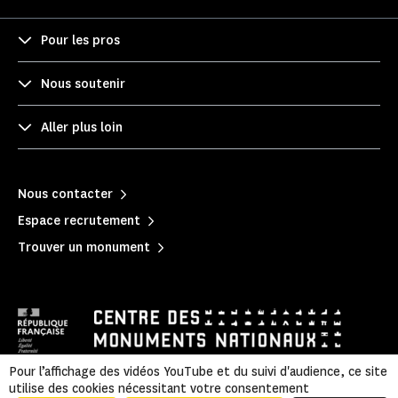
Pour les pros
Nous soutenir
Aller plus loin
Nous contacter
Espace recrutement
Trouver un monument
Pour l’affichage des vidéos YouTube et du suivi d'audience, ce site
utilise des cookies nécessitant votre consentement
Politique de confidentialité
|
Mentions légales
|