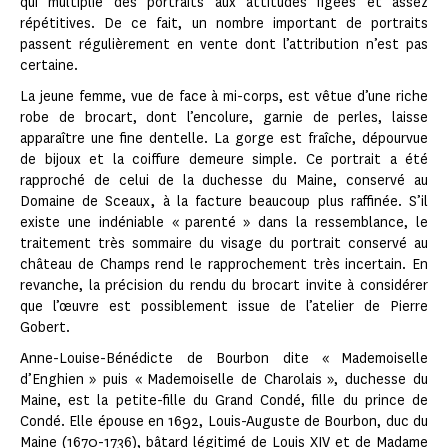
qui multiplie des portraits aux attitudes figées et assez
répétitives. De ce fait, un nombre important de portraits
passent régulièrement en vente dont l’attribution n’est pas
certaine.
La jeune femme, vue de face à mi-corps, est vêtue d’une riche
robe de brocart, dont l’encolure, garnie de perles, laisse
apparaître une fine dentelle. La gorge est fraîche, dépourvue
de bijoux et la coiffure demeure simple. Ce portrait a été
rapproché de celui de la duchesse du Maine, conservé au
Domaine de Sceaux
,
à la facture beaucoup plus raffinée. S’il
existe une indéniable « parenté » dans la ressemblance, le
traitement très sommaire du visage du portrait conservé au
château de Champs rend le rapprochement très incertain. En
revanche, la précision du rendu du brocart invite à considérer
que l’œuvre est possiblement issue de l’atelier de Pierre
Gobert.
Anne-Louise-Bénédicte de Bourbon dite « Mademoiselle
d’Enghien » puis « Mademoiselle de Charolais », duchesse du
Maine, est la petite-fille du Grand Condé, fille du prince de
Condé. Elle épouse en 1692, Louis-Auguste de Bourbon, duc du
Maine (1670-1736), bâtard légitimé de Louis XIV et de Madame