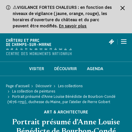
Panneau de gestion des cookies
⚠️VIGILANCE FORTES CHALEURS : en fonction des
niveaux de vigilance (jaune, orange, rouge), les
horaires d'ouverture du château et du parc
peuvent être modifiés.
En savoir plus
|
CHÂTEAU ET PARC
DE CHAMPS-SUR-MARNE
VISITER
DÉCOUVRIR
AGENDA
Page d'accueil
Découvrir
Les collections
La collection de peintures
Portrait présumé d'Anne Louise Bénédicte de Bourbon-Condé
(1676-1753), duchesse du Maine, par l’atelier de Pierre Gobert
ART & ARCHITECTURE
Portrait présumé d'Anne Louise
Bénédicte de Bourbon-Condé