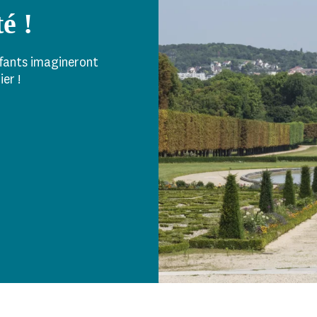
té !
nfants imagineront
ier !