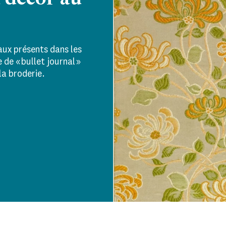
u décor au
aux présents dans les
de « bullet journal »
la broderie.