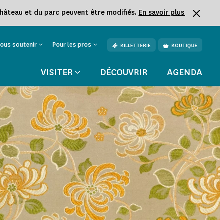
château et du parc peuvent être modifiés.
En savoir plus
ous soutenir
Pour les pros
BILLETTERIE
BOUTIQUE
VISITER
DÉCOUVRIR
AGENDA