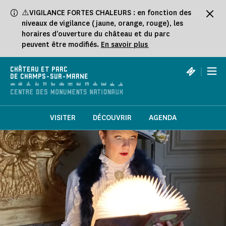
Panneau de gestion des cookies
⚠️VIGILANCE FORTES CHALEURS : en fonction des
niveaux de vigilance (jaune, orange, rouge), les
horaires d'ouverture du château et du parc
peuvent être modifiés.
En savoir plus
|
CHÂTEAU ET PARC
DE CHAMPS-SUR-MARNE
VISITER
DÉCOUVRIR
AGENDA