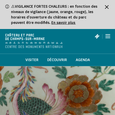
Panneau de gestion des cookies
⚠️VIGILANCE FORTES CHALEURS : en fonction des
niveaux de vigilance (jaune, orange, rouge), les
horaires d'ouverture du château et du parc
peuvent être modifiés.
En savoir plus
|
CHÂTEAU ET PARC
DE CHAMPS-SUR-MARNE
VISITER
DÉCOUVRIR
AGENDA